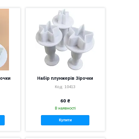
точки
Набір плунжерів Зірочки
10413
60 ₴
В наявності
Купити