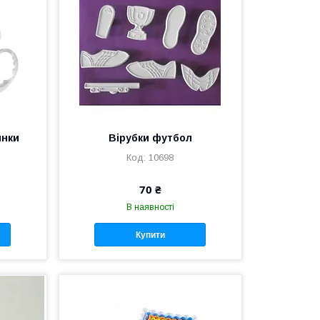
инки
Вірубки футбол
10698
70 ₴
В наявності
Купити