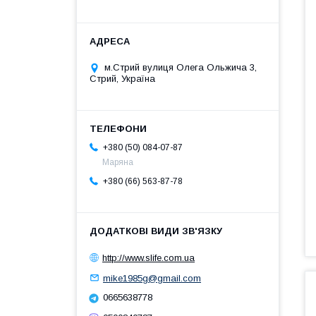
м.Стрий вулиця Олега Ольжича 3,
Стрий, Україна
+380 (50) 084-07-87
Маряна
+380 (66) 563-87-78
http://www.slife.com.ua
mike1985g@gmail.com
0665638778