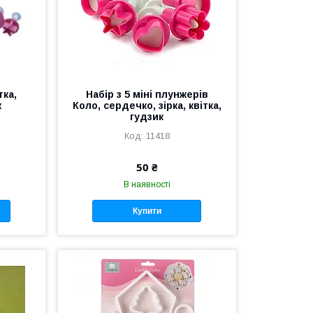
тка,
Набір з 5 міні плунжерів
к
Коло, сердечко, зірка, квітка,
гудзик
11418
50 ₴
В наявності
Купити