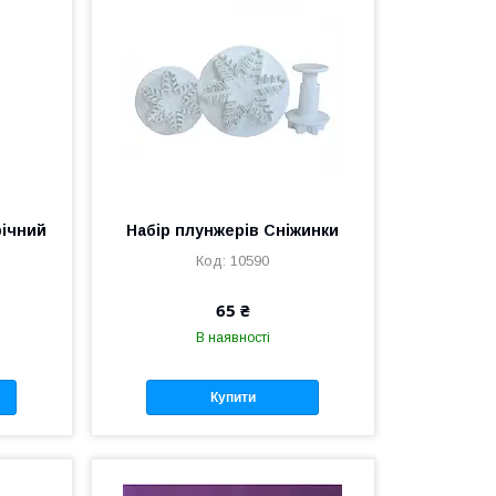
річний
Набір плунжерів Сніжинки
10590
65 ₴
В наявності
Купити