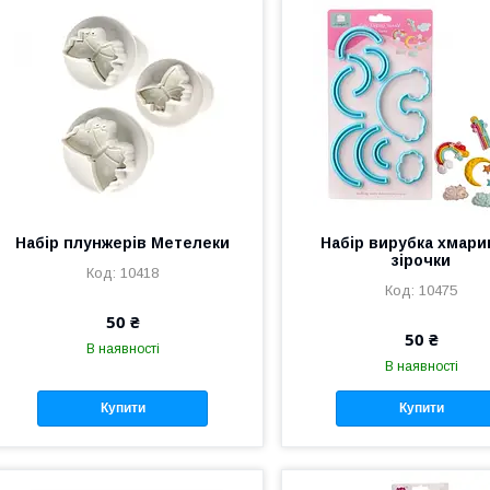
Набір плунжерів Метелеки
Набір вирубка хмарин
зірочки
10418
10475
50 ₴
50 ₴
В наявності
В наявності
Купити
Купити