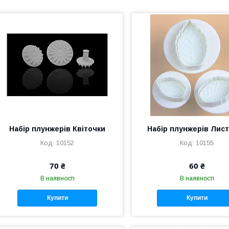
Набір плунжерів Квіточки
Набір плунжерів Лис
10152
10155
70 ₴
60 ₴
В наявності
В наявності
Купити
Купити