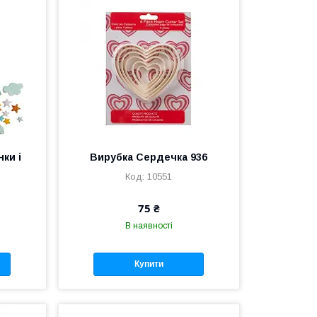
ки і
Вирубка Сердечка 936
10551
75 ₴
В наявності
Купити