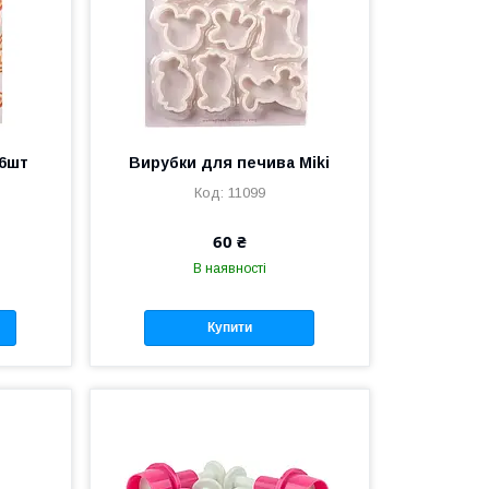
 6шт
Вирубки для печива Miki
11099
60 ₴
В наявності
Купити