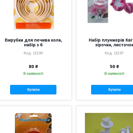
Вирубки для печива кола,
Набір плунжерів Кві
набір з 6
зірочка, листочо
11100
11197
80 ₴
50 ₴
В наявності
В наявності
Купити
Купити