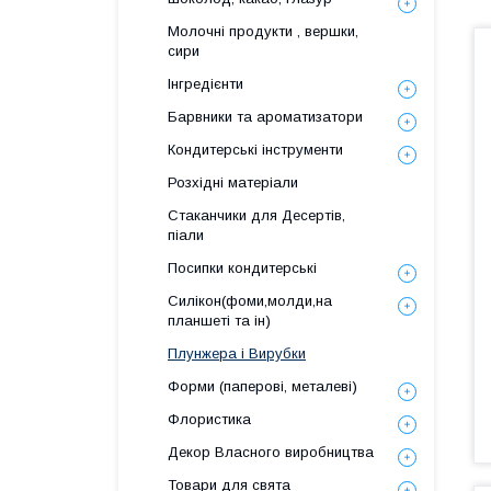
Молочні продукти , вершки,
сири
Інгредієнти
Барвники та ароматизатори
Кондитерські інструменти
Розхідні матеріали
Стаканчики для Десертів,
піали
Посипки кондитерські
Силікон(фоми,молди,на
планшеті та ін)
Плунжера і Вирубки
Форми (паперові, металеві)
Флористика
Декор Власного виробництва
Товари для свята