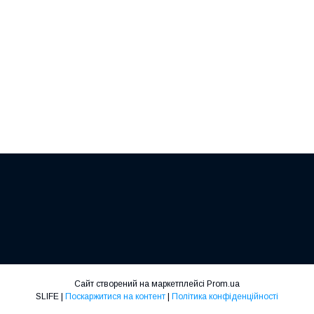
Сайт створений на маркетплейсі
Prom.ua
SLIFE |
Поскаржитися на контент
|
Політика конфіденційності