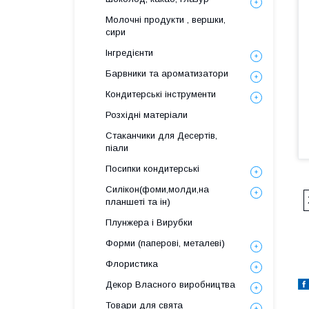
Молочні продукти , вершки,
сири
Інгредієнти
Барвники та ароматизатори
Кондитерські інструменти
Розхідні матеріали
Стаканчики для Десертів,
піали
Посипки кондитерські
Силікон(фоми,молди,на
планшеті та ін)
Плунжера і Вирубки
Форми (паперові, металеві)
Флористика
Декор Власного виробництва
Товари для свята