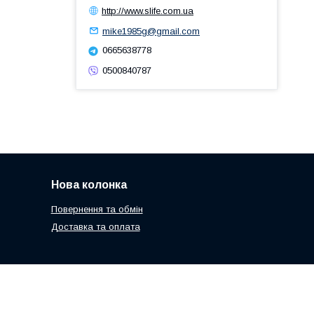
http://www.slife.com.ua
mike1985g@gmail.com
0665638778
0500840787
Нова колонка
Повернення та обмін
Доставка та оплата