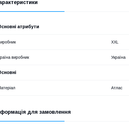
арактеристики
Основні атрибути
иробник
XXL
раїна виробник
Україна
Основні
атеріал
Атлас
нформація для замовлення