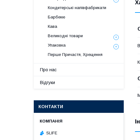
Х
Кондитерські напівфабрикати
Барбекю
Кава
Великодні товари
Упаковка
В
Перше Причастя, Хрещення
К
Про нас
Відгуки
М
КОНТАКТИ
І
SLIFE