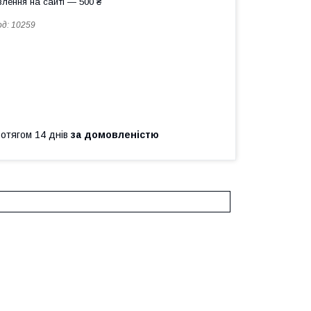
лення на сайті — 500 ₴
од:
10259
ротягом 14 днів
за домовленістю