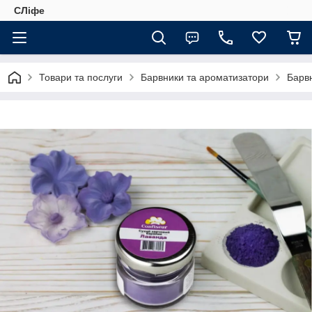
СЛіфе
Товари та послуги
Барвники та ароматизатори
Барвн