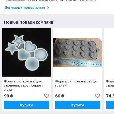
Всі умови повернення
Подібні товари компанії
Форма силіконова для
Форма силіконова серця
Форм
льодяників круг, серце ,
гранені
льод
зірка
90
60
74,
₴
₴
Купити
Купити