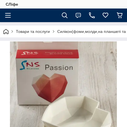
СЛіфе
Товари та послуги
Силікон(фоми,молди,на планшеті та 