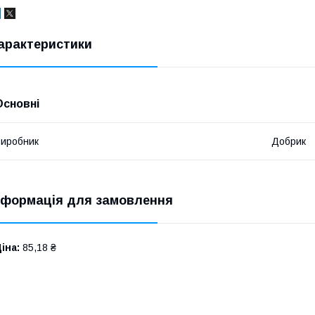
арактеристики
Основні
иробник
Добрик
нформація для замовлення
іна:
85,18 ₴