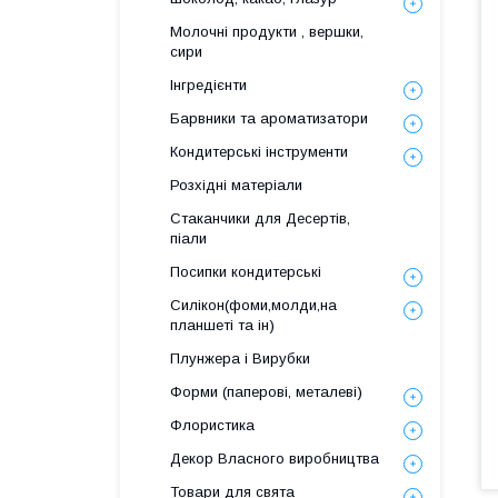
Молочні продукти , вершки,
сири
Інгредієнти
Барвники та ароматизатори
Кондитерські інструменти
Розхідні матеріали
Стаканчики для Десертів,
піали
Посипки кондитерські
Силікон(фоми,молди,на
планшеті та ін)
Плунжера і Вирубки
Форми (паперові, металеві)
Флористика
Декор Власного виробництва
Товари для свята