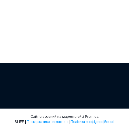
Сайт створений на маркетплейсі
Prom.ua
SLIFE |
Поскаржитися на контент
|
Політика конфіденційності