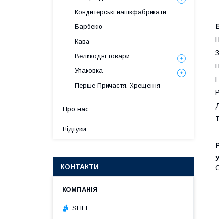
Кондитерські напівфабрикати
Барбекю
Ц
Кава
З
Великодні товари
Ц
Упаковка
П
Перше Причастя, Хрещення
Р
Д
Про нас
Т
Відгуки
У
КОНТАКТИ
О
SLIFE