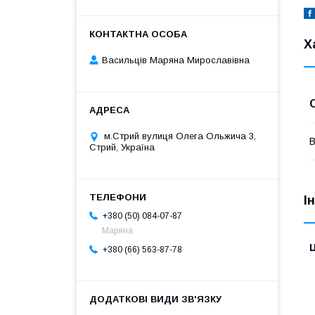
Х
Васильців Маряна Мирославівна
м.Стрий вулиця Олега Ольжича 3,
В
Стрий, Україна
І
+380 (50) 084-07-87
Маряна
Ц
+380 (66) 563-87-78