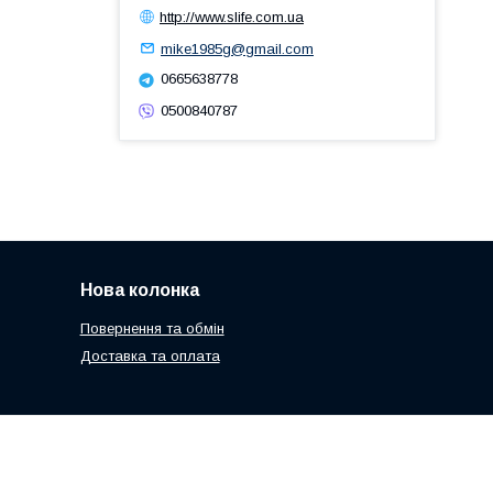
http://www.slife.com.ua
mike1985g@gmail.com
0665638778
0500840787
Нова колонка
Повернення та обмін
Доставка та оплата