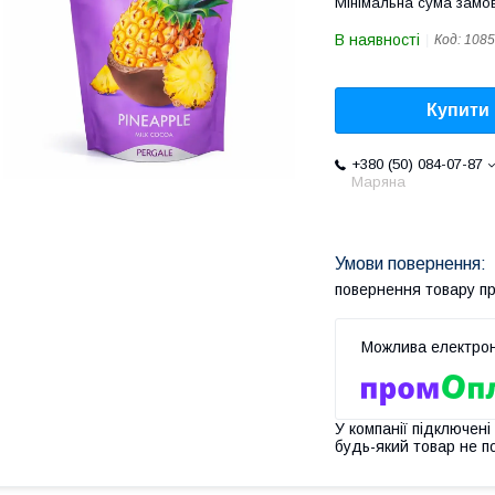
Мінімальна сума замов
В наявності
Код:
1085
Купити
+380 (50) 084-07-87
Маряна
повернення товару п
У компанії підключені
будь-який товар не п