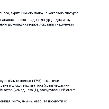
анаса, вкриті ніжною молочно-какаовою глазур’ю.
ат ананаса, а шоколадна глазур додає м’яку
ного шоколаду створює яскравий і насичений
, сухе цільне молоко (17%), шматочки
ирене молоко, емульгатори (соєві лецитини,
лізатор (камедь акації), глазурувальний агент
ниця, жито, ячмінь, овес) та продукти їх