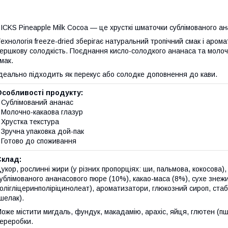
ICKS Pineapple Milk Cocoa — це хрусткі шматочки сублімованого ан
ехнологія freeze-dried зберігає натуральний тропічний смак і аром
ершкову солодкість. Поєднання кисло-солодкого ананаса та молоч
мак.
деально підходить як перекус або солодке доповнення до кави.
Особливості продукту:
 Сублімований ананас
 Молочно-какаова глазур
 Хрустка текстура
 Зручна упаковка дой-пак
 Готово до споживання
Склад:
укор, рослинні жири (у різних пропорціях: ши, пальмова, кокосова)
ублімованого ананасового пюре (10%), какао-маса (8%), сухе знеж
олігліцеринполіріцинолеат), ароматизатори, глюкозний сироп, стабі
шелак).
оже містити мигдаль, фундук, макадамію, арахіс, яйця, глютен (пше
ереробки.