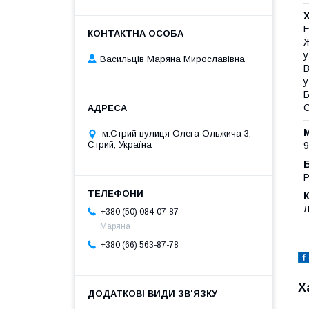
Х
Е
Ж
у
Васильців Маряна Мирославівна
В
у
Б
С
М
м.Стрий вулиця Олега Ольжича 3,
Стрий, Україна
9
P
Л
+380 (50) 084-07-87
Маряна
+380 (66) 563-87-78
Х