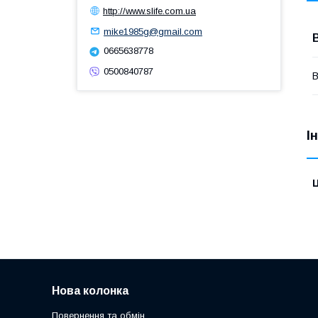
http://www.slife.com.ua
mike1985g@gmail.com
0665638778
0500840787
В
І
Ц
Нова колонка
Повернення та обмін