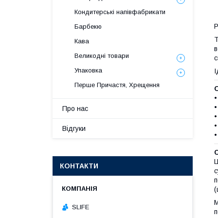
Кондитерські напівфабрикати
P
Барбекю
Т
Кава
в
Великодні товари
с
Упаковка
І
Перше Причастя, Хрещення
•
•
Про нас
•
•
Відгуки
•
Ц
КОНТАКТИ
с
п
(
М
SLIFE
п