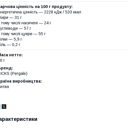
арчова цінність на 100 г продукту:
нергетична цінність — 2228 кДж / 533 ккал
ири — 31 г
 тому числі насичені — 24 г
углеводи — 57 г
 тому числі цукри — 55 г
ілки — 5,9 г
іль — 0,2 г
аса нетто:
0 г
Бренд:
ICKS (Pergalė)
Країна виробництва:
итва
арактеристики