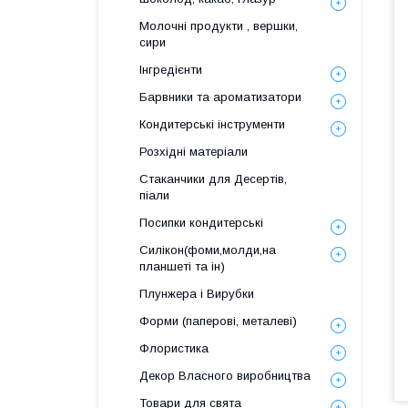
Молочні продукти , вершки,
сири
Інгредієнти
Барвники та ароматизатори
Кондитерські інструменти
Розхідні матеріали
Стаканчики для Десертів,
піали
Посипки кондитерські
Силікон(фоми,молди,на
планшеті та ін)
Плунжера і Вирубки
Форми (паперові, металеві)
Флористика
Декор Власного виробництва
Товари для свята