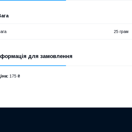
Вага
ага
25 грам
нформація для замовлення
іна:
175 ₴