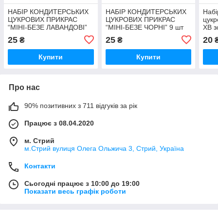
НАБІР КОНДИТЕРСЬКИХ
НАБІР КОНДИТЕРСЬКИХ
Набі
ЦУКРОВИХ ПРИКРАС
ЦУКРОВИХ ПРИКРАС
цукр
“МІНІ-БЕЗЕ ЛАВАНДОВІ”
“МІНІ-БЕЗЕ ЧОРНІ” 9 шт
ХВ з
2,5 см, 9 шт
25
25
20
₴
₴
Купити
Купити
Про нас
90% позитивних з 711 відгуків за рік
Працює з 08.04.2020
м. Стрий
м.Стрий вулиця Олега Ольжича 3, Стрий, Україна
Контакти
Сьогодні працює з 10:00 до 19:00
Показати весь графік роботи