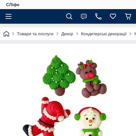
СЛіфе
Товари та послуги
Декор
Кондитерські декорації