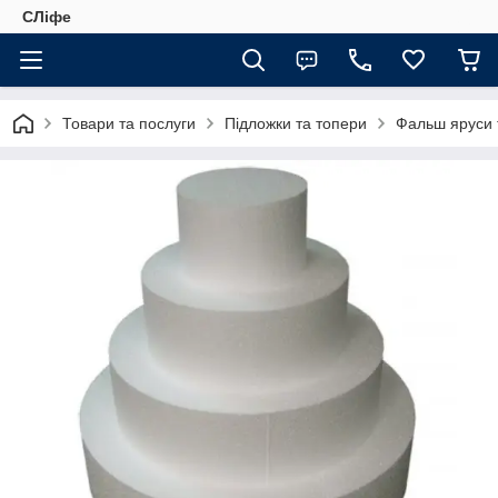
СЛіфе
Товари та послуги
Підложки та топери
Фальш яруси 