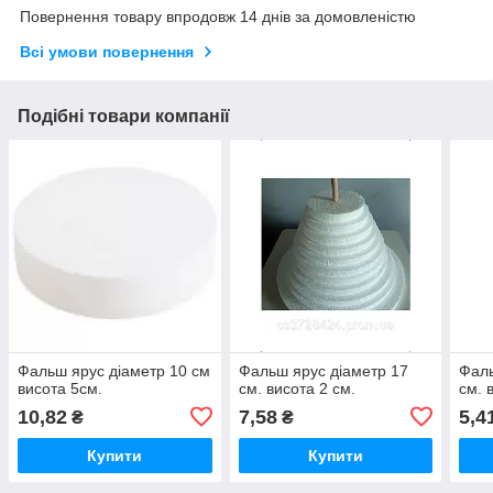
Повернення товару впродовж 14 днів за домовленістю
Всі умови повернення
Подібні товари компанії
Фальш ярус діаметр 10 см
Фальш ярус діаметр 17
Фаль
висота 5см.
см. висота 2 см.
см. 
10,82
7,58
5,4
₴
₴
Купити
Купити