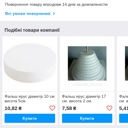
Повернення товару впродовж 14 днів за домовленістю
Всі умови повернення
Подібні товари компанії
Фальш ярус діаметр 10 см
Фальш ярус діаметр 17
Фаль
висота 5см.
см. висота 2 см.
см. 
10,82
7,58
5,4
₴
₴
Купити
Купити