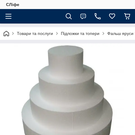
СЛіфе
Товари та послуги
Підложки та топери
Фальш яруси 