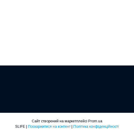
Сайт створений на маркетплейсі
Prom.ua
SLIFE |
Поскаржитися на контент
|
Політика конфіденційності