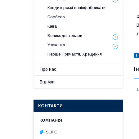
Кондитерські напівфабрикати
Ф
Барбекю
В
Кава
Д
Великодні товари
Упаковка
Перше Причастя, Хрещення
І
Про нас
Відгуки
Ц
КОНТАКТИ
SLIFE