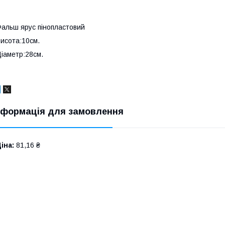
альш ярус пінопластовий
исота:10см.
іаметр:28см.
нформація для замовлення
іна:
81,16 ₴