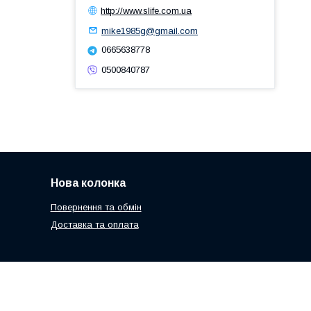
http://www.slife.com.ua
mike1985g@gmail.com
0665638778
0500840787
Нова колонка
Повернення та обмін
Доставка та оплата