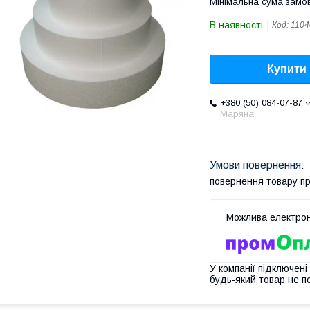
Мінімальна сума замов
В наявності
Код:
1104
Купити
+380 (50) 084-07-87
Маряна
повернення товару п
У компанії підключені
будь-який товар не п