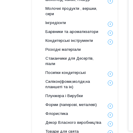
Молочні продукти , вершки,
сири
Інгредієнти
Барвники та ароматизатори
Кондитерські інструменти
Розхідні матеріали
Стаканчики для Десертів,
піали
Посипки кондитерські
Силікон(фоми,молди,на
планшеті та ін)
Плунжера і Вирубки
Форми (паперові, металеві)
Флористика
Декор Власного виробництва
Товари для свята