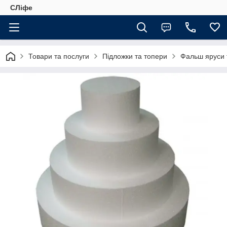
СЛіфе
Товари та послуги
Підложки та топери
Фальш яруси 