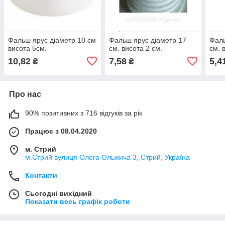
Фальш ярус діаметр 10 см
Фальш ярус діаметр 17
Фаль
висота 5см.
см. висота 2 см.
см. 
10,82
7,58
5,4
₴
₴
Про нас
90% позитивних з 716 відгуків за рік
Працює з 08.04.2020
м. Стрий
м.Стрий вулиця Олега Ольжича 3, Стрий, Україна
Контакти
Сьогодні вихідний
Показати весь графік роботи