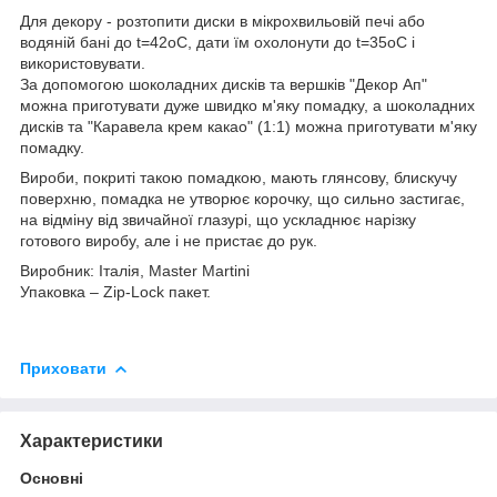
Для декору - розтопити диски в мікрохвильовій печі або
водяній бані до t=42оC, дати їм охолонути до t=35оС і
використовувати.
За допомогою шоколадних дисків та вершків "Декор Ап"
можна приготувати дуже швидко м'яку помадку, а шоколадних
дисків та "Каравела крем какао" (1:1) можна приготувати м'яку
помадку.
Вироби, покриті такою помадкою, мають глянсову, блискучу
поверхню, помадка не утворює корочку, що сильно застигає,
на відміну від звичайної глазурі, що ускладнює нарізку
готового виробу, але і не пристає до рук.
Виробник: Італія, Master Martini
Упаковка – Zip-Lock пакет.
Приховати
Характеристики
Основні