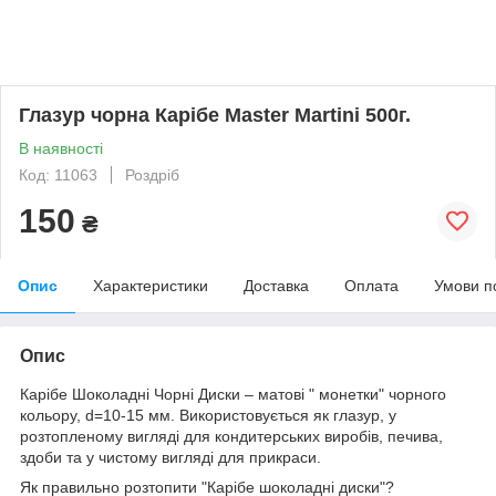
Глазур чорна Карібе Master Martini 500г.
В наявності
Код: 11063
Роздріб
150
₴
Опис
Характеристики
Доставка
Оплата
Умови п
Опис
Карібе Шоколадні Чорні Диски – матові " монетки" чорного
кольору, d=10-15 мм. Використовується як глазур, у
розтопленому вигляді для кондитерських виробів, печива,
здоби та у чистому вигляді для прикраси.
Як правильно розтопити "Карібе шоколадні диски"?