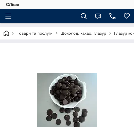
СЛіфе
Товари та послуги
Шоколод, какао, глазур
Глазур ко