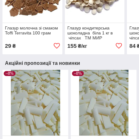
Глазур молочна зі смаком
Глазур кондитерська
Глаз
Toffi Terravita 100 грам
шоколадна біла 1 кг в
шоко
чіпсах ТМ МИР
чіп
29
155
84
₴
₴/кг
Акційні пропозиції та новинки
–8%
–8%