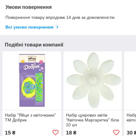
Умови повернення
Повернення товару впродовж 14 днів за домовленістю
Всі умови повернення
Подібні товари компанії
Набір "Яйця з квіточками"
Набір цукрових квітів
Набі
ТМ Добрик
"Квіточка Маргаритка" біла
квіт
10 шт.
15
18
30
₴
₴