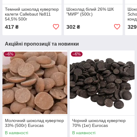
Темний шоколад кувертюр
Шоколад білий 26% ШК
Шоко
калети Callebaut №811
"МИР" (500г.)
Scho
54,5% 500г
конд
417
302
329
₴
₴
Акційні пропозиції та новинки
–6%
–6%
Молочний шоколад кувертюр
Чорний шоколад кувертюр
33% (500г) Eurocas
70% (1кг) Eurocas
В наявності
В наявності