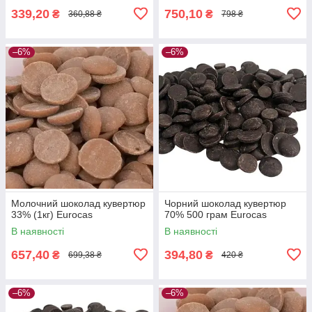
339,20
750,10
₴
₴
360,88 ₴
798 ₴
–6%
–6%
Молочний шоколад кувертюр
Чорний шоколад кувертюр
33% (1кг) Eurocas
70% 500 грам Eurocas
В наявності
В наявності
657,40
394,80
₴
₴
699,38 ₴
420 ₴
–6%
–6%