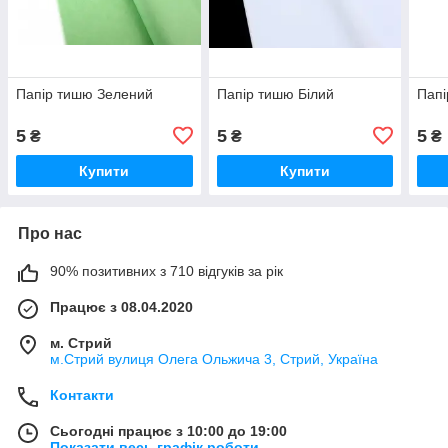
Папір тишю Зелений
Папір тишю Білий
Папі
5
5
5
₴
₴
₴
Купити
Купити
Про нас
90% позитивних з 710 відгуків за рік
Працює з 08.04.2020
м. Стрий
м.Стрий вулиця Олега Ольжича 3, Стрий, Україна
Контакти
Сьогодні працює з 10:00 до 19:00
Показати весь графік роботи