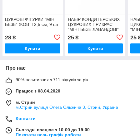
ЦУКРОВІ ФІГУРКИ “МІНІ-
НАБІР КОНДИТЕРСЬКИХ
НАБ
БЕЗЕ” ЖОВТІ 2,5 см, 9 шт
ЦУКРОВИХ ПРИКРАС
ЦУК
“МІНІ-БЕЗЕ ЛАВАНДОВІ”
“МІН
2,5 см, 9 шт
28
25
25
₴
₴
Купити
Купити
Про нас
90% позитивних з 711 відгуків за рік
Працює з 08.04.2020
м. Стрий
м.Стрий вулиця Олега Ольжича 3, Стрий, Україна
Контакти
Сьогодні працює з 10:00 до 19:00
Показати весь графік роботи