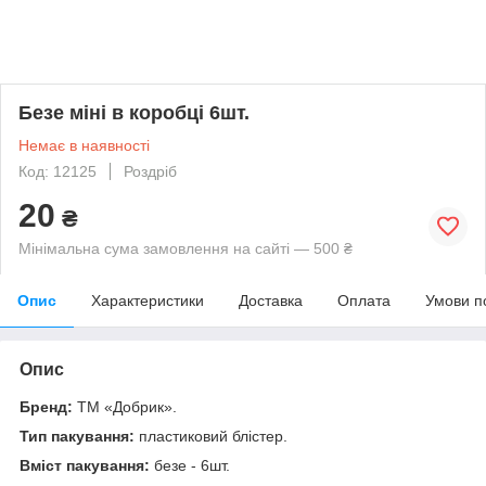
Безе міні в коробці 6шт.
Немає в наявності
Код: 12125
Роздріб
20
₴
Мінімальна сума замовлення на сайті — 500 ₴
Опис
Характеристики
Доставка
Оплата
Умови п
Опис
Бренд:
ТМ «Добрик».
Тип пакування:
пластиковий блістер.
Вміст пакування:
безе - 6шт.