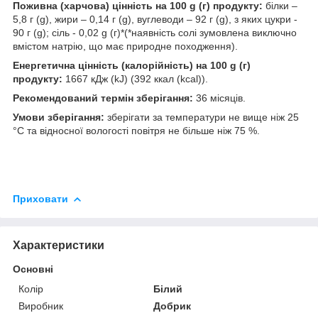
Поживна (харчова) цінність на 100 g (г) продукту:
білки –
5,8 г (g), жири – 0,14 г (g), вуглеводи – 92 г (g), з яких цукри -
90 г (g); сіль - 0,02 g (г)*(*наявність солі зумовлена виключно
вмістом натрію, що має природне походження).
Енергетична цінність (калорійність) на 100 g (г)
продукту:
1667 кДж (kJ) (392 ккал (kcal)).
Рекомендований термін зберігання:
36 місяців.
Умови зберігання:
зберігати за температури не вище ніж 25
°С та відносної вологості повітря не більше ніж 75 %.
Приховати
Характеристики
Основні
Колір
Білий
Виробник
Добрик