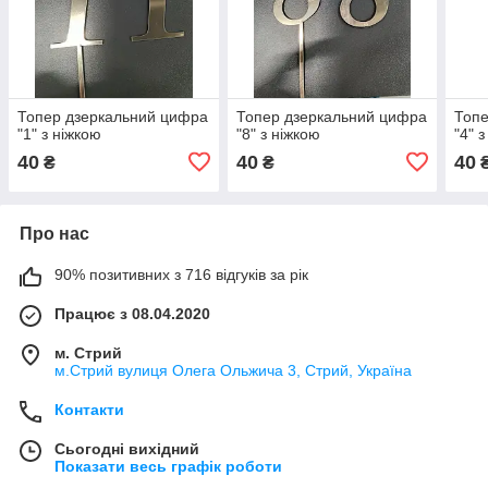
Топер дзеркальний цифра
Топер дзеркальний цифра
Топе
"1" з ніжкою
"8" з ніжкою
"4" 
40
40
40
₴
₴
Про нас
90% позитивних з 716 відгуків за рік
Працює з 08.04.2020
м. Стрий
м.Стрий вулиця Олега Ольжича 3, Стрий, Україна
Контакти
Сьогодні вихідний
Показати весь графік роботи