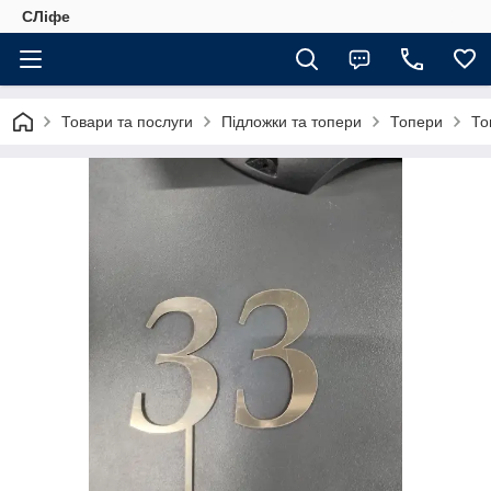
СЛіфе
Товари та послуги
Підложки та топери
Топери
То