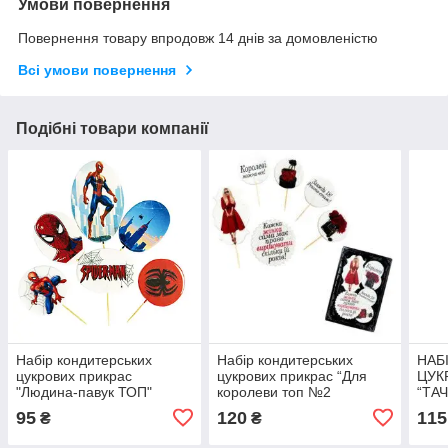
Умови повернення
Повернення товару впродовж 14 днів за домовленістю
Всі умови повернення
Подібні товари компанії
Набір кондитерських
Набір кондитерських
НАБ
цукрових прикрас
цукрових прикрас “Для
ЦУК
"Людина-павук ТОП"
королеви топ №2
“ТАЧ
блондинка”
95
120
115
₴
₴