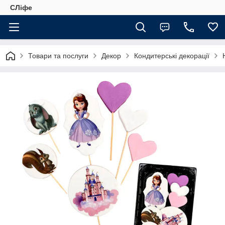
СЛіфе
Товари та послуги
Декор
Кондитерські декорації