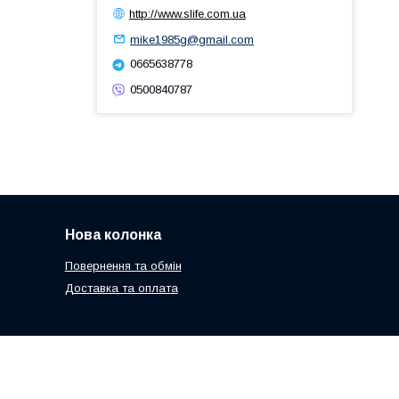
http://www.slife.com.ua
mike1985g@gmail.com
0665638778
0500840787
Нова колонка
Повернення та обмін
Доставка та оплата