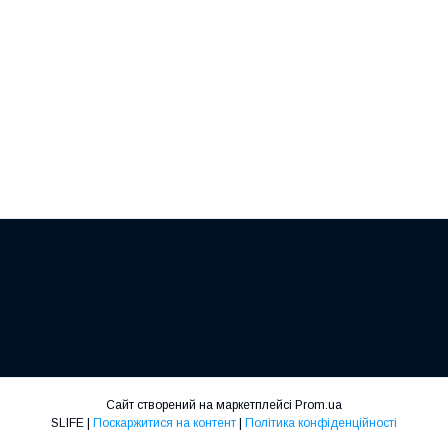
Сайт створений на маркетплейсі
Prom.ua
SLIFE |
Поскаржитися на контент
|
Політика конфіденційності