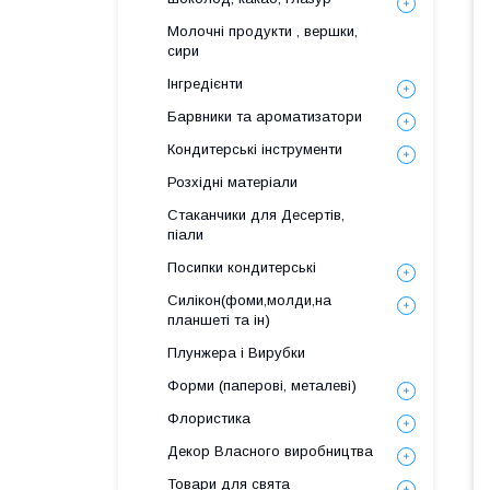
Молочні продукти , вершки,
сири
Інгредієнти
Барвники та ароматизатори
Кондитерські інструменти
Розхідні матеріали
Стаканчики для Десертів,
піали
Посипки кондитерські
Силікон(фоми,молди,на
планшеті та ін)
Плунжера і Вирубки
Форми (паперові, металеві)
Флористика
Декор Власного виробництва
Товари для свята