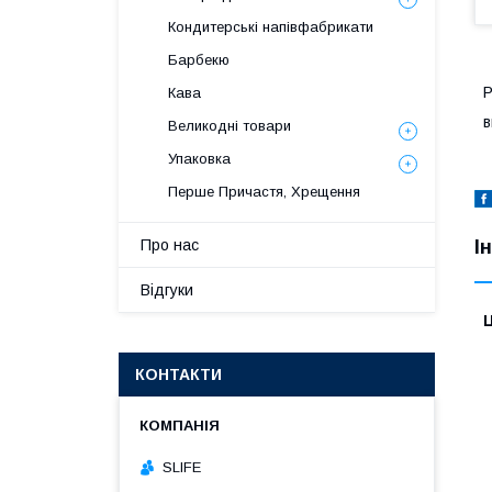
Кондитерські напівфабрикати
Барбекю
Р
Кава
в
Великодні товари
Упаковка
Перше Причастя, Хрещення
І
Про нас
Відгуки
Ц
КОНТАКТИ
SLIFE