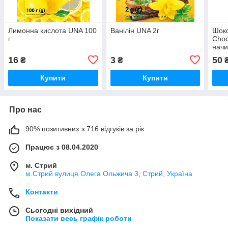
Лимонна кислота UNA 100
Ванілін UNA 2г
Шоко
г
Choc
начи
Німе
16
3
50
₴
₴
Купити
Купити
Про нас
90% позитивних з 716 відгуків за рік
Працює з 08.04.2020
м. Стрий
м.Стрий вулиця Олега Ольжича 3, Стрий, Україна
Контакти
Сьогодні вихідний
Показати весь графік роботи