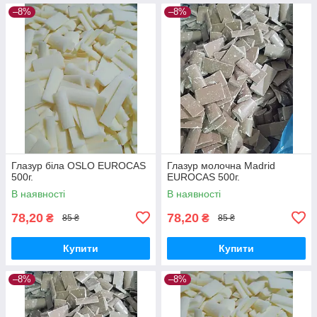
–8%
–8%
Глазур біла OSLO EUROCAS
Глазур молочна Madrid
500г.
EUROCAS 500г.
В наявності
В наявності
78,20
78,20
₴
₴
85 ₴
85 ₴
Купити
Купити
–8%
–8%