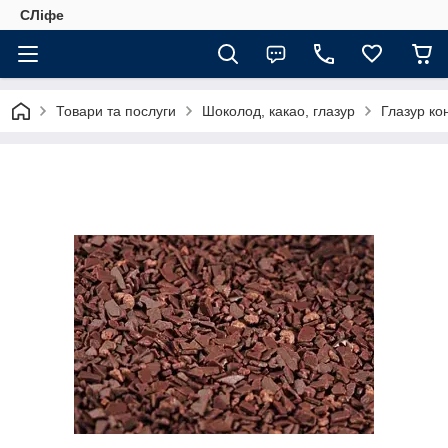
СЛіфе
Товари та послуги
Шоколод, какао, глазур
Глазур ко