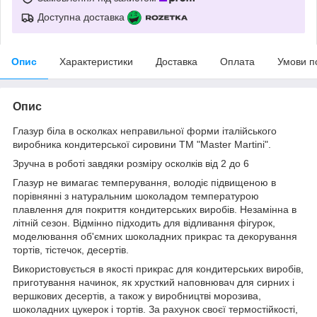
Доступна доставка
Опис
Характеристики
Доставка
Оплата
Умови п
Опис
Глазур біла в осколках неправильної форми італійського
виробника кондитерської сировини ТМ "Master Martini".
Зручна в роботі завдяки розміру осколків від 2 до 6
Глазур не вимагає темперування, володіє підвищеною в
порівнянні з натуральним шоколадом температурою
плавлення для покриття кондитерських виробів. Незамінна в
літній сезон. Відмінно підходить для відливання фігурок,
моделювання об'ємних шоколадних прикрас та декорування
тортів, тістечок, десертів.
Використовується в якості прикрас для кондитерських виробів,
приготування начинок, як хрусткий наповнювач для сирних і
вершкових десертів, а також у виробництві морозива,
шоколадних цукерок і тортів. За рахунок своєї термостійкості,