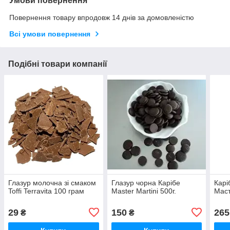
Умови повернення
Повернення товару впродовж 14 днів за домовленістю
Всі умови повернення
Подібні товари компанії
Глазур молочна зі смаком
Глазур чорна Карібе
Карі
Toffi Terravita 100 грам
Master Martini 500г.
Маст
29
150
265
₴
₴