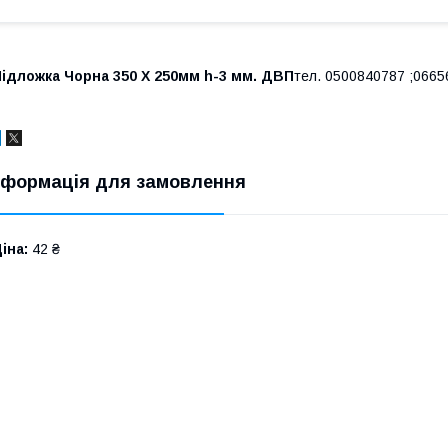
ідложка Чорна 350 Х 250мм h-3 мм. ДВП
тел. 0500840787 ;0665
нформація для замовлення
іна:
42 ₴