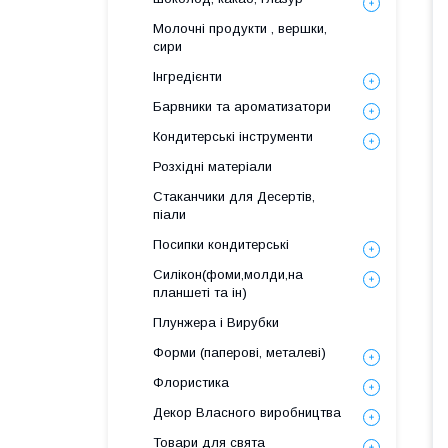
Молочні продукти , вершки,
сири
Інгредієнти
Барвники та ароматизатори
Кондитерські інструменти
Розхідні матеріали
Стаканчики для Десертів,
піали
Посипки кондитерські
Силікон(фоми,молди,на
планшеті та ін)
Плунжера і Вирубки
Форми (паперові, металеві)
Флористика
Декор Власного виробництва
Товари для свята