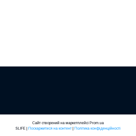
Сайт створений на маркетплейсі
Prom.ua
SLIFE |
Поскаржитися на контент
|
Політика конфіденційності