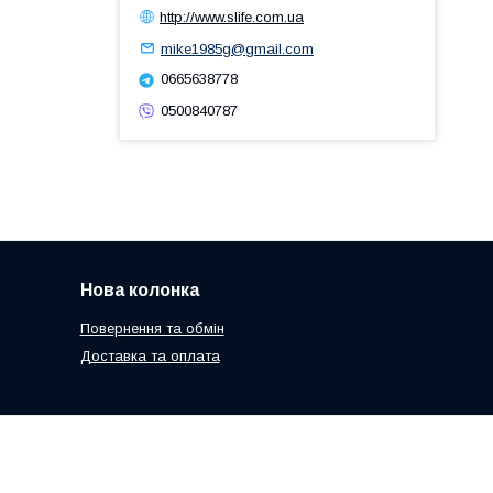
http://www.slife.com.ua
mike1985g@gmail.com
0665638778
0500840787
Нова колонка
Повернення та обмін
Доставка та оплата