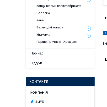
Кондитерські напівфабрикати
Барбекю
П
Кава
Великодні товари
Упаковка
Перше Причастя, Хрещення
І
Про нас
Ц
Відгуки
КОНТАКТИ
SLIFE