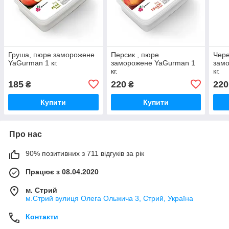
Груша, пюре заморожене
Персик , пюре
Чере
YaGurman 1 кг.
заморожене YaGurman 1
зам
кг.
кг.
185
220
220
₴
₴
Купити
Купити
Про нас
90% позитивних з 711 відгуків за рік
Працює з 08.04.2020
м. Стрий
м.Стрий вулиця Олега Ольжича 3, Стрий, Україна
Контакти