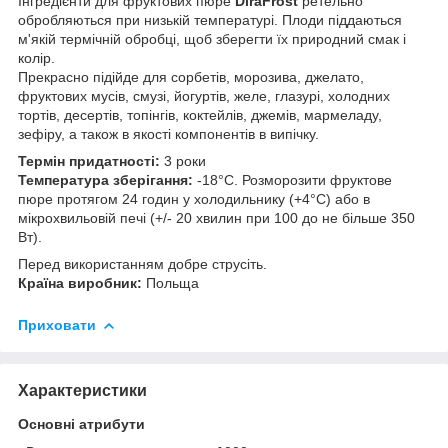
Інгредієнти для фруктових пюре
DiraFrost
ретельно
обробляються при низькій температурі. Плоди піддаються
м'якій термічній обробці, щоб зберегти їх природний смак і
колір.
Прекрасно підійде для сорбетів, морозива, джелато,
фруктових мусів, смузі, йогуртів, желе, глазурі, холодних
тортів, десертів, топінгів, коктейлів, джемів, мармеладу,
зефіру, а також в якості компонентів в випічку.
Термін придатності:
3 роки
Температура зберігання:
-18°C. Розморозити фруктове
пюре протягом 24 годин у холодильнику (+4°C) або в
мікрохвильовій печі (+/- 20 хвилин при 100 до не більше 350
Вт).
Перед використанням добре струсіть.
Країна виробник:
Польща
Приховати
Характеристики
Основні атрибути