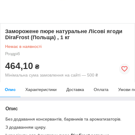
Заморожене пюре натуральне Лісові ягоди
DiraFrost (Польща) , 1 кг
Немає в наявності
Роздріб
464,10
₴
Мінімальна сума замовлення на сайті — 500 ₴
Опис
Характеристики
Доставка
Оплата
Умови п
Опис
Без додавання консервантів, барвників та ароматизаторів.
З додаванням цукру.