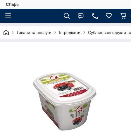
СЛіфе
Товари та послуги
Інгредієнти
Сублімовані фрукти т