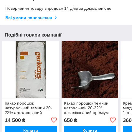
Повернення товару впродовж 14 днів за домовленістю
Всі умови повернення
Подібні товари компанії
Какао порошок
Какао порошок темний
Крем
натуральний темний 20-
натральний 20-22%
мигд
22% алкалізований
алкалізований преміум
1 кг.
преміум Cargill Gerkens
Cargill Gerkens GSB150 1
14 500
650
360
₴
₴
GSB150 25 кг.
кг.
Купити
Купити