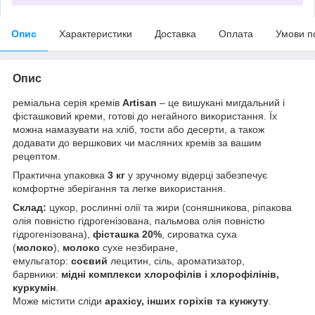
Опис
Характеристики
Доставка
Оплата
Умови п
Опис
реміальна серія кремів
Artisan
– це вишукані мигдальний і
фісташковий креми, готові до негайного використання. Їх
можна намазувати на хліб, тости або десерти, а також
додавати до вершкових чи масляних кремів за вашим
рецептом.
Практична упаковка
3 кг
у зручному відерці забезпечує
комфортне зберігання та легке використання.
Склад:
цукор, рослинні олії та жири (соняшникова, ріпакова
олія повністю гідрогенізована, пальмова олія повністю
гідрогенізована),
фісташка 20%
, сироватка суха
(
молоко
),
молоко
сухе незбиране,
емульгатор:
соєвий
лецитин, сіль, ароматизатор,
барвники:
мідні комплекси хлорофілів і хлорофілінів,
куркумін
.
Може містити сліди
арахісу, інших горіхів та кунжуту
.