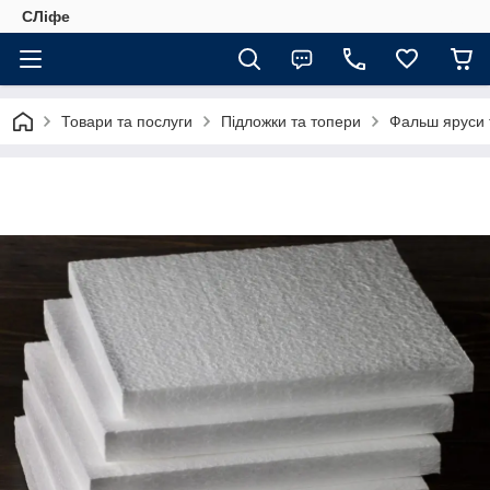
СЛіфе
Товари та послуги
Підложки та топери
Фальш яруси 