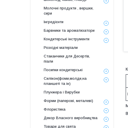
Молочні продукти , вершки,
сири
Інгредієнти
Барвники та ароматизатори
Кондитерські інструменти
Розхідні матеріали
Стаканчики для Десертів,
піали
К
Посипки кондитерські
Силікон(фоми,молди,на
планшеті та ін)
Плунжера і Вирубки
Форми (паперові, металеві)
М
Флористика
В
Декор Власного виробництва
Товари для свята