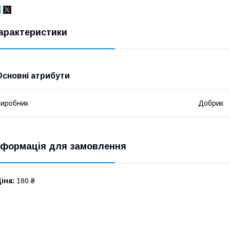
арактеристики
Основні атрибути
иробник
Добрик
нформація для замовлення
іна:
180 ₴