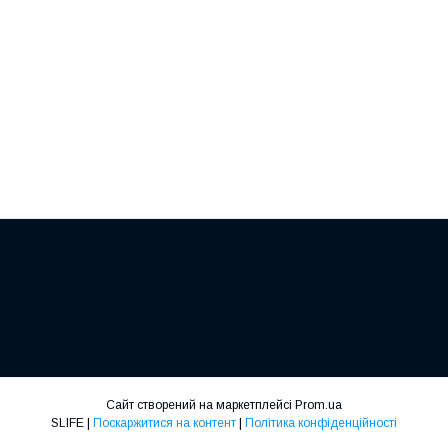
Сайт створений на маркетплейсі
Prom.ua
SLIFE |
Поскаржитися на контент
|
Політика конфіденційності