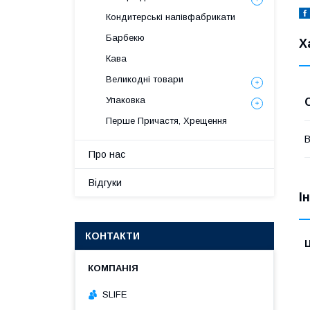
Кондитерські напівфабрикати
Барбекю
Х
Кава
Великодні товари
Упаковка
Перше Причастя, Хрещення
В
Про нас
Відгуки
І
КОНТАКТИ
Ц
SLIFE