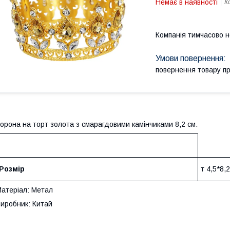
Немає в наявності
К
Компанія тимчасово 
повернення товару п
орона на торт золота з смарагдовими камінчиками 8,2 см.
Розмір
т 4,5*8,
атеріал: Метал
иробник: Китай