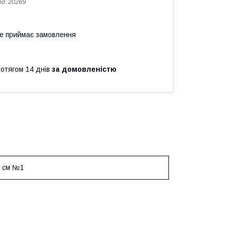
од:
20269
не приймає замовлення
ротягом 14 днів
за домовленістю
2 см №1