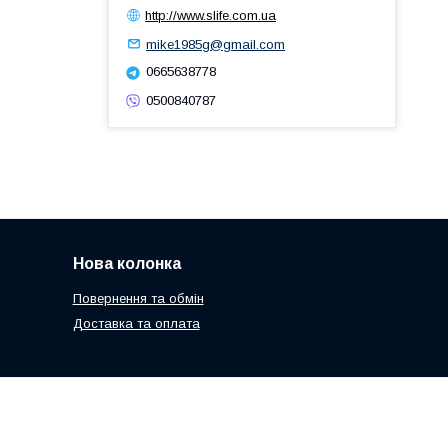
http://www.slife.com.ua
mike1985g@gmail.com
0665638778
0500840787
Нова колонка
Повернення та обмін
Доставка та оплата