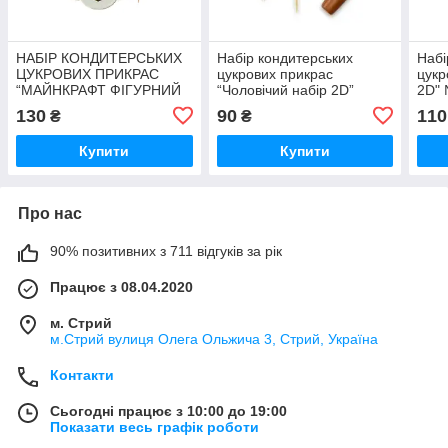
НАБІР КОНДИТЕРСЬКИХ
Набір кондитерських
Набі
ЦУКРОВИХ ПРИКРАС
цукрових прикрас
цукр
“МАЙНКРАФТ ФІГУРНИЙ
“Чоловічий набір 2D”
2D"
2D”
130
90
110
₴
₴
Купити
Купити
Про нас
90% позитивних з 711 відгуків за рік
Працює з 08.04.2020
м. Стрий
м.Стрий вулиця Олега Ольжича 3, Стрий, Україна
Контакти
Сьогодні працює з 10:00 до 19:00
Показати весь графік роботи