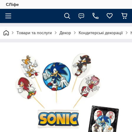
СЛіфе
Товари та послуги
Декор
Кондитерські декорації