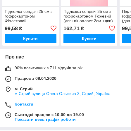
Підложка сендвіч 25 см з
Підложка сендвіч 35 см з
Підл
гофрокартоном
гофрокартоном Рожевий
гоф
Фіолетовий
(двп+пінопласт 2см.+двп)
(двп
(двп+пінопласт 2см.+двп)
99,58
162,71
99,
₴
₴
Купити
Купити
Про нас
90% позитивних з 711 відгуків за рік
Працює з 08.04.2020
м. Стрий
м.Стрий вулиця Олега Ольжича 3, Стрий, Україна
Контакти
Сьогодні працює з 10:00 до 19:00
Показати весь графік роботи