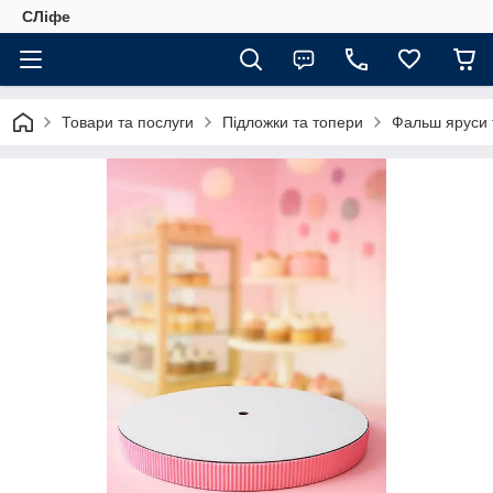
СЛіфе
Товари та послуги
Підложки та топери
Фальш яруси 