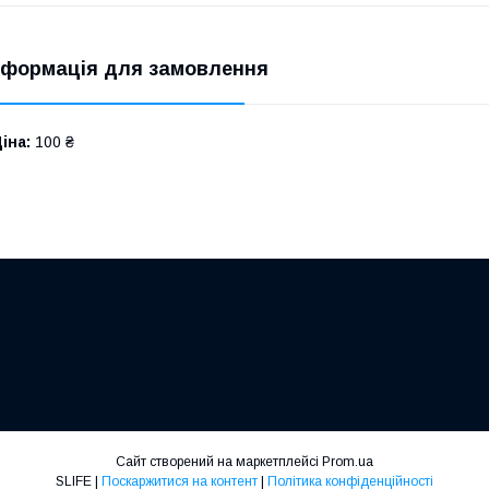
нформація для замовлення
іна:
100 ₴
Сайт створений на маркетплейсі
Prom.ua
SLIFE |
Поскаржитися на контент
|
Політика конфіденційності