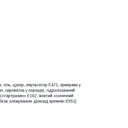
 сіль, цукор, емульгатор E471, приправи у
н, сироватка у порошку, гідролізований
 («тартразин» E102, жовтий «сонячний
обігає злежуванню діоксид кремнію E551]