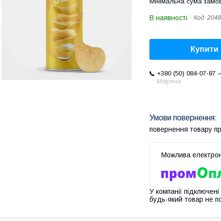
Мінімальна сума замов
В наявності
Код:
2048
Купити
+380 (50) 084-07-87
Маряна
повернення товару п
У компанії підключені
будь-який товар не п