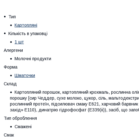
Тип
Картопляні
Кількість в упаковці
1 шт
Алергени
Молочні продукти
Форма
Шматочки
Склад
Картопляний порошок, картопляний крохмаль, рослинна олія,
порошку [сир Чеддер, сухе молоко, цукор, сіль, мальтодекстри
рослинний протеїн, підсилювач смаку E621, харчовий барвник
захід» E110), динатрію гідрофосфат (E339(ii)), засіб, що зап
Тип оброблення
Смажені
Смак