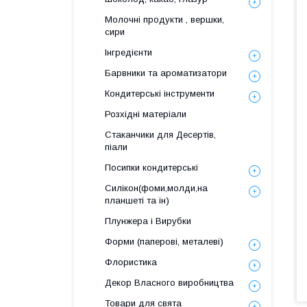
Молочні продукти , вершки,
сири
Інгредієнти
Барвники та ароматизатори
Кондитерські інструменти
Розхідні матеріали
Стаканчики для Десертів,
піали
Посипки кондитерські
Силікон(фоми,молди,на
планшеті та ін)
Плунжера і Вирубки
Форми (паперові, металеві)
Флористика
Декор Власного виробництва
Товари для свята