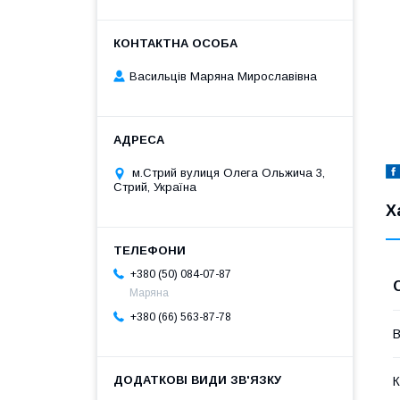
Васильців Маряна Мирославівна
м.Стрий вулиця Олега Ольжича 3,
Стрий, Україна
Х
+380 (50) 084-07-87
Маряна
+380 (66) 563-87-78
В
К