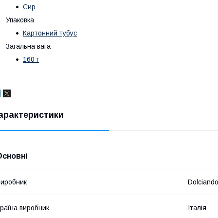
Сир
Упаковка
Картонний тубус
Загальна вага
160 г
арактеристики
Основні
иробник
Dolciand
раїна виробник
Італія