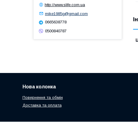
http://www.slife.com.ua
mike1985g@gmail.com
І
0665638778
0500840787
Ц
Нова колонка
Повернення та обмін
Доставка та оплата