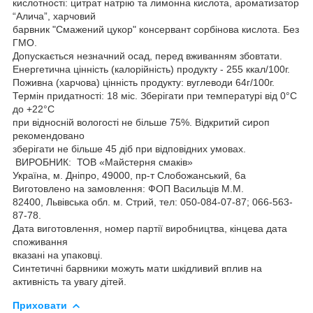
кислотностi: цитрат натрiю та лимонна кислота, ароматизатор
“Алича”, харчовий
барвник "Смажений цукор" консервант сорбінова кислота. Без
ГМО.
Допускається незначний осад, перед вживанням збовтати.
Енергетична цінність (калорійність) продукту - 255 ккал/100г.
Поживна (харчова) цінність продукту: вуглеводи 64г/100г.
Термiн придатності: 18 міс. Зберiгати при температурi від 0°С
до +22°С
при відносній вологості не більше 75%. Відкритий сироп
рекомендовано
зберігати не більше 45 діб при відповідних умовах.
ВИРОБНИК: ТОВ «Майстерня смаків»
Україна, м. Дніпро, 49000, пр-т Слобожанський, 6а
Виготовлено на замовлення: ФОП Васильців М.М.
82400, Львівська обл. м. Стрий, тел: 050-084-07-87; 066-563-
87-78.
Дата виготовлення, номер партії виробництва, кінцева дата
споживання
вказані на упаковці.
Синтетичні барвники можуть мати шкідливий вплив на
активність та увагу дітей.
Приховати