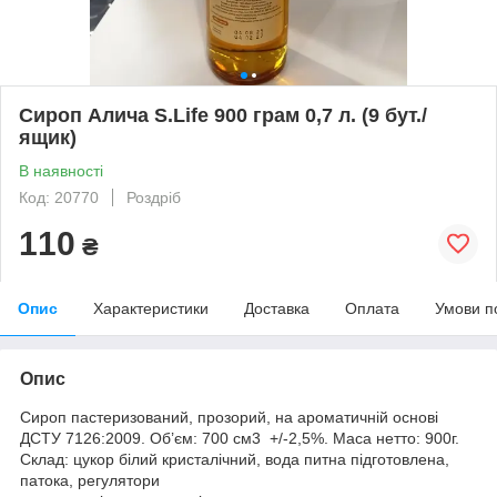
Сироп Алича S.Life 900 грам 0,7 л. (9 бут./
ящик)
В наявності
Код: 20770
Роздріб
110
₴
Опис
Характеристики
Доставка
Оплата
Умови п
Опис
Сироп пастеризований, прозорий, на ароматичній основі
ДСТУ 7126:2009. Об’єм: 700 см3 +/-2,5%. Маса нетто: 900г.
Склад: цукор бiлий кристалiчний, вода питна пiдготовлена,
патока, регулятори