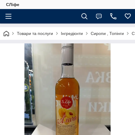
СЛіфе
Товари та послуги
Інгредієнти
Сиропи , Топінги
С