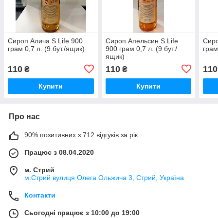
Сироп Алича S.Life 900
Сироп Апельсин S.Life
Сиро
грам 0,7 л. (9 бут./ящик)
900 грам 0,7 л. (9 бут./
грам
ящик)
110
110
110
₴
₴
Купити
Купити
Про нас
90% позитивних з 712 відгуків за рік
Працює з 08.04.2020
м. Стрий
м.Стрий вулиця Олега Ольжича 3, Стрий, Україна
Контакти
Сьогодні працює з 10:00 до 19:00