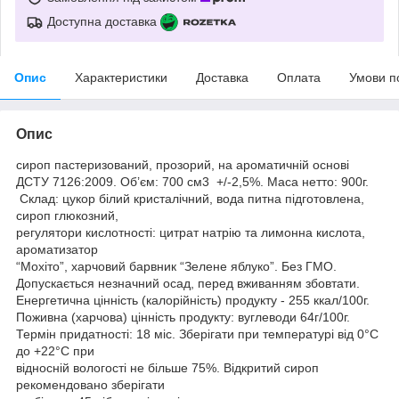
Доступна доставка
Опис
Характеристики
Доставка
Оплата
Умови п
Опис
сироп пастеризований, прозорий, на ароматичній основі
ДСТУ 7126:2009. Об’єм: 700 см3 +/-2,5%. Маса нетто: 900г.
Склад: цукор бiлий кристалiчний, вода питна пiдготовлена,
сироп глюкозний,
регулятори кислотностi: цитрат натрiю та лимонна кислота,
ароматизатор
“Мохіто”, харчовий барвник “Зелене яблуко”. Без ГМО.
Допускається незначний осад, перед вживанням збовтати.
Енергетична цінність (калорійність) продукту - 255 ккал/100г.
Поживна (харчова) цінність продукту: вуглеводи 64г/100г.
Термiн придатності: 18 міс. Зберiгати при температурi від 0°С
до +22°С при
відносній вологості не більше 75%. Відкритий сироп
рекомендовано зберігати