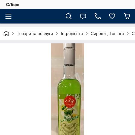
СЛіфе
Товари та послуги
Інгредієнти
Сиропи , Топінги
С