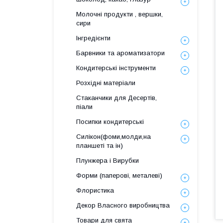
Молочні продукти , вершки,
сири
Інгредієнти
Барвники та ароматизатори
Кондитерські інструменти
Розхідні матеріали
Стаканчики для Десертів,
піали
Посипки кондитерські
Силікон(фоми,молди,на
планшеті та ін)
Плунжера і Вирубки
Форми (паперові, металеві)
Флористика
Декор Власного виробництва
Товари для свята