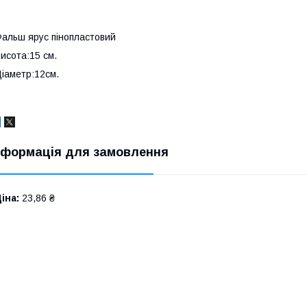
альш ярус пінопластовий
исота:15 см.
іаметр:12см.
нформація для замовлення
іна:
23,86 ₴