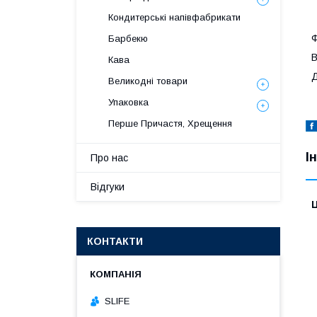
Кондитерські напівфабрикати
Ф
Барбекю
В
Кава
Д
Великодні товари
Упаковка
Перше Причастя, Хрещення
І
Про нас
Відгуки
Ц
КОНТАКТИ
SLIFE