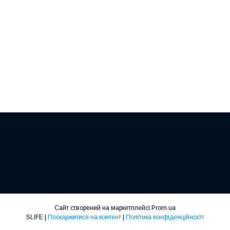
Сайт створений на маркетплейсі
Prom.ua
SLIFE |
Поскаржитися на контент
|
Політика конфіденційності