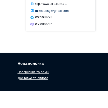
http://www.slife.com.ua
mike1985g@gmail.com
0665638778
0500840787
Нова колонка
Повернення та обмін
Доставка та оплата