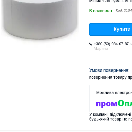
Мінімальна сума замов
В наявності
Код:
2104
Купити
+380 (50) 084-07-87
Маряна
повернення товару п
У компанії підключені
будь-який товар не п