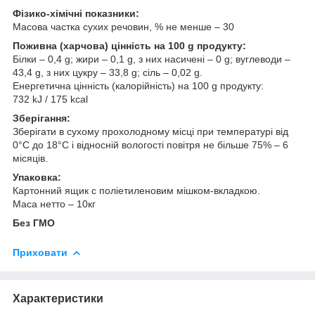
Фізико-хімічні показники:
Масова частка сухих речовин, % не менше – 30
Поживна (харчова) цінність на 100 g продукту:
Білки – 0,4 g; жири – 0,1 g, з них насичені – 0 g; вуглеводи –
43,4 g, з них цукру – 33,8 g; сіль – 0,02 g.
Енергетична цінність (калорійність) на 100 g продукту:
732 kJ / 175 kcal
Зберігання:
Зберігати в сухому прохолодному місці при температурі від
0°С до 18°С і відносній вологості повітря не більше 75% – 6
місяців.
Упаковка:
Картонний ящик с поліетиленовим мішком-вкладкою.
Маса нетто ‒ 10кг
Без ГМО
Приховати
Характеристики