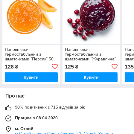
Наповнювач
Наповнювач
Нап
термостабільний з
термостабільний з
терм
шматочками "Персик" 50
шматочками "Журавлина"
шмат
% ТМ Kаiser 1 кг.
50 % ТМ Kаiser 1 кг.
50 %
128
125
135
₴
₴
Купити
Купити
Про нас
90% позитивних з 715 відгуків за рік
Працює з 08.04.2020
м. Стрий
м.Стрий вулиця Олега Ольжича 3, Стрий, Україна