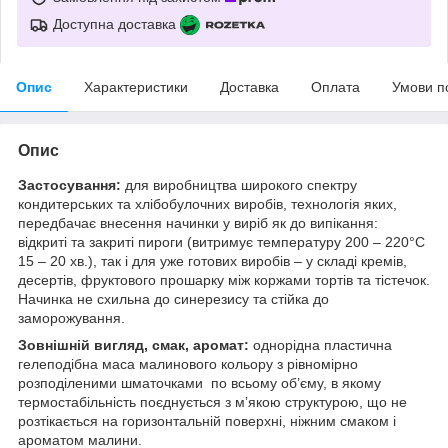
Доступна доставка
Опис
Характеристики
Доставка
Оплата
Умови п
Опис
Застосування:
для виробництва широкого спектру
кондитерських та хлібобулочних виробів, технологія яких,
передбачає внесення начинки у виріб як до випікання:
відкриті та закриті пироги (витримує температуру 200 – 220°С
15 – 20 хв.), так і для уже готових виробів – у складі кремів,
десертів, фруктового прошарку між коржами тортів та тістечок.
Начинка не схильна до синерезису та стійка до
заморожування.
Зовнішній вигляд, смак, аромат:
однорідна пластична
гелеподібна маса малинового кольору з рівномірно
розподіленими шматочками по всьому об’єму, в якому
термостабільність поєднується з мʼякою структурою, що не
розтікається на горизонтальній поверхні, ніжним смаком і
ароматом малини.