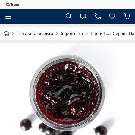
СЛіфе
Товари та послуги
Інгредієнти
Пасти,Гелі,Сиропи,На