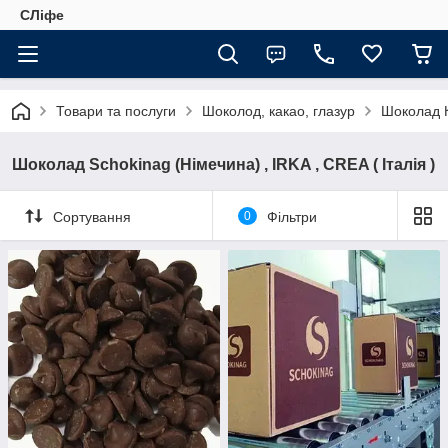
СЛіфе
Товари та послуги
Шоколод, какао, глазур
Шоколад 
Шоколад Schokinag (Німечина) , IRKA , CREA ( Італія )
Сортування
0
Фільтри