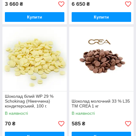
3 660
6 650
₴
₴
Купити
Купити
Шоколад білий WP 29 %
Schokinag (Німеччина)
Шоколад молочний 33 % L35
кондитерський, 100 г.
TM CREA 1 кг
В наявності
В наявності
70
585
₴
₴